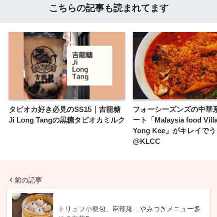
こちらの記事も読まれてます
タピオカ好き必見のSS15｜吉龍糖
フォーシーズンズの中華
Ji Long Tangの黒糖タピオカミルク
ート「Malaysia food Vill
Yong Kee」がキレイで
@KLCC
前の記事
⁡トリュフ小籠包、麻辣麺…やみつき⁡⁡メニュー多